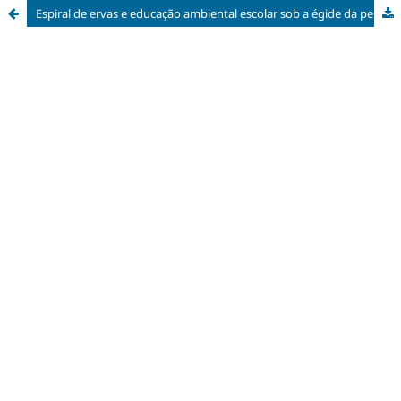
Espiral de ervas e educação ambiental escolar sob a égide da permacultura