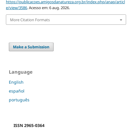
https://publicacoes.amigosdanatureza.org.br/index.php/anap/articl
e/view/3586
. Acesso em: 6 aug. 2026.
More Citation Formats
Make a Submission
Language
English
español
português
ISSN 2965-0364