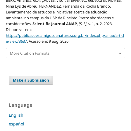
BERK, Amanda; GONÇALVES, Vitor; STEPHANO, Rebecca di; NUNES,
Nina Lys de Abreu; FERNANDEZ, Fernanda da Rocha Brando.
Levantamento de estudos e iniciativas acerca da educação
ambiental no campus da USP de Ribeirão Preto: abordagens e
considerações.
Scientific Journal ANAP
,
[S. l.]
, v. 1, n. 2, 2023.
Disponível em:
https://publicacoes.amigosdanatureza.org.br/index.php/anap/articl
e/view/3637
. Acesso em: 9 aug. 2026.
More Citation Formats
Make a Submission
Language
English
español