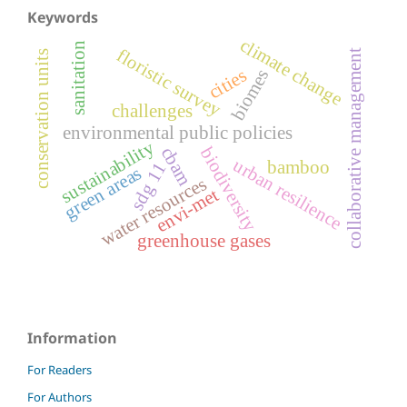
Keywords
climate change
sanitation
floristic survey
collaborative management
conservation units
cities
biomes
challenges
environmental public policies
sustainability
cbam
biodiversity
urban resilience
bamboo
sdg 11
green areas
water resources
envi-met
greenhouse gases
Information
For Readers
For Authors