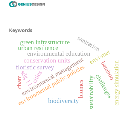
Keywords
sanitation
green infrastructure
urban resilience
envi-met
environmental education
environmental management
conservation units
energy simulation
bamboo
environmental public policies
floristic survey
sdg 11
cities
challenges
cbam
sustainability
biomes
biodiversity