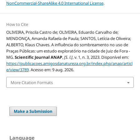
NonCommercial-ShareAlike 4.0 International License
.
How to Cite
OLIVEIRA, Priscila Castro de; OLIVEIRA, Eduardo Carvalho de;
MENDONÇA, Amanda Rafaela de Paula; SANTOS, Letícia de Oliveira;
ALBERTO, Klaus Chaves. A influência do sombreamento no uso de
Praças Públicas: um estudo exploratório na cidade de Juiz de Fora -
MG.
Scientific Journal ANAP
,
[S. l.]
, v. 1, n. 3, 2023. Disponível em:
https://publicacoes.amigosdanatureza.org.br/index.php/anap/articl
e/view/3789
. Acesso em: 9 aug. 2026.
More Citation Formats
Make a Submission
Language