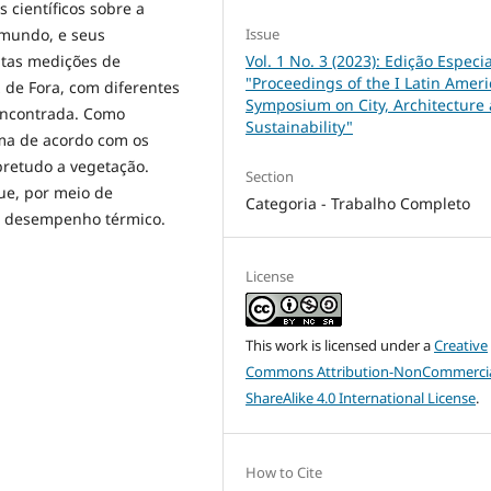
s científicos sobre a
Issue
 mundo, e seus
Vol. 1 No. 3 (2023): Edição Especia
itas medições de
"Proceedings of the I Latin Amer
 de Fora, com diferentes
Symposium on City, Architecture
 encontrada. Como
Sustainability"
ima de acordo com os
bretudo a vegetação.
Section
que, por meio de
Categoria - Trabalho Completo
r desempenho térmico.
License
This work is licensed under a
Creative
Commons Attribution-NonCommercia
ShareAlike 4.0 International License
.
How to Cite