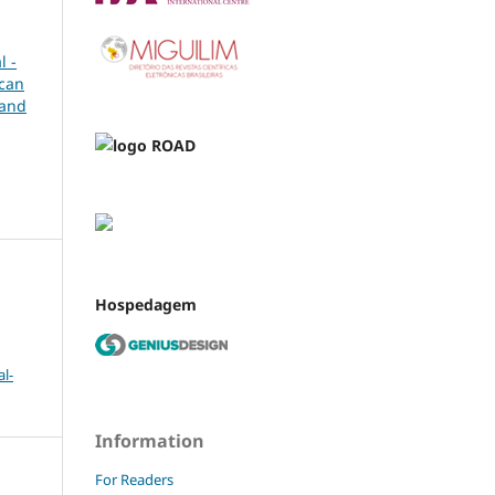
l -
ican
 and
Hospedagem
l-
Information
For Readers