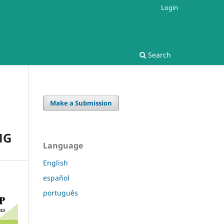
Login
Search
Make a Submission
MG
Language
English
español
português