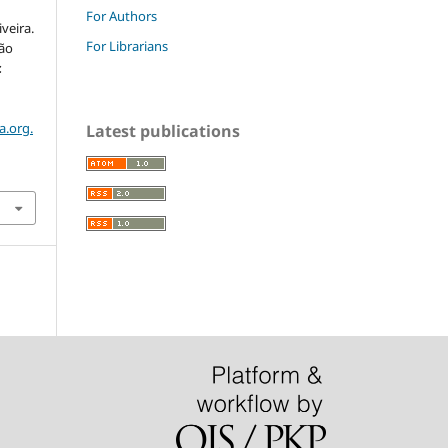
For Authors
veira.
For Librarians
ião
c
a.org.
Latest publications