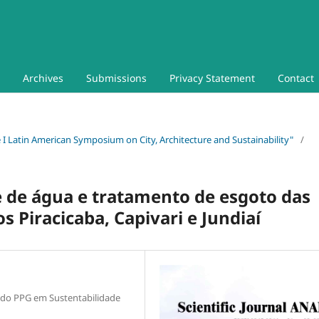
Archives
Submissions
Privacy Statement
Contact
he I Latin American Symposium on City, Architecture and Sustainability"
/
e de água e tratamento de esgoto das
s Piracicaba, Capivari e Jundiaí
 do PPG em Sustentabilidade