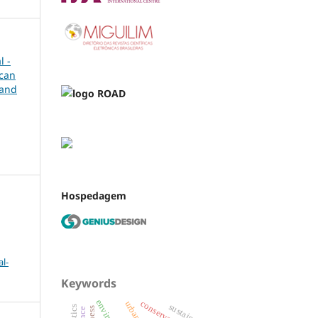
l -
ican
 and
Hospedagem
l-
Keywords