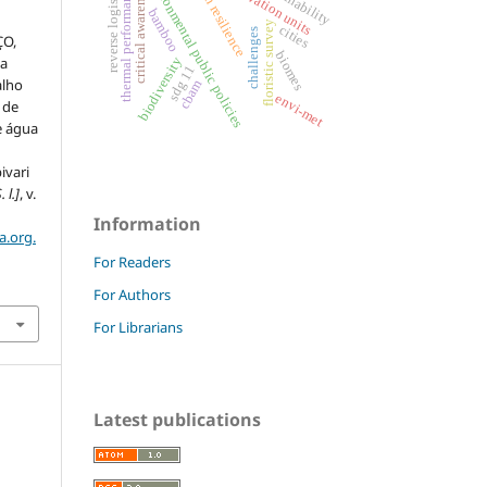
environmental public policies
conservation units
urban resilience
sustainability
reverse logistics
critical awareness
thermal performance
bamboo
floristic survey
cities
challenges
ÇO,
biomes
na
biodiversity
sdg 11
alho
cbam
envi-met
 de
e água
ivari
. l.]
, v.
Information
a.org.
For Readers
For Authors
For Librarians
Latest publications