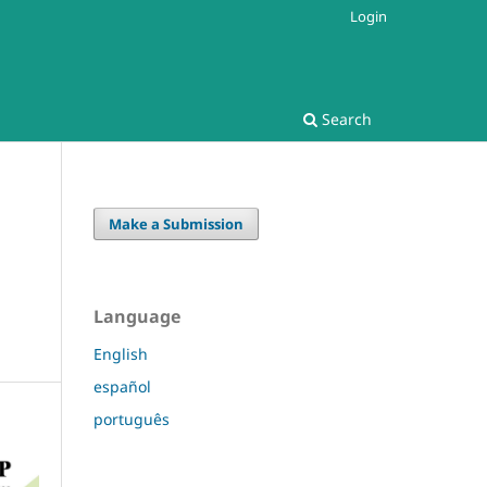
Login
Search
Make a Submission
Language
English
español
português