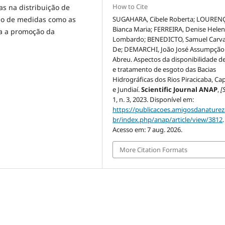
How to Cite
as na distribuição de
SUGAHARA, Cibele Roberta; LOUREN
ção de medidas como as
Bianca Maria; FERREIRA, Denise Hele
ra a promoção da
Lombardo; BENEDICTO, Samuel Carv
De; DEMARCHI, João José Assumpção
Abreu. Aspectos da disponibilidade d
e tratamento de esgoto das Bacias
Hidrográficas dos Rios Piracicaba, Cap
e Jundiaí.
Scientific Journal ANAP
,
[S
1, n. 3, 2023. Disponível em:
https://publicacoes.amigosdanaturez
br/index.php/anap/article/view/3812
.
Acesso em: 7 aug. 2026.
More Citation Formats