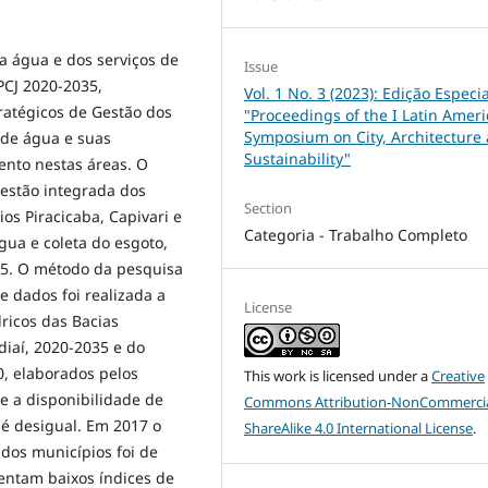
a água e dos serviços de
Issue
PCJ 2020-2035,
Vol. 1 No. 3 (2023): Edição Especia
ratégicos de Gestão dos
"Proceedings of the I Latin Amer
Symposium on City, Architecture
 de água e suas
Sustainability"
ento nestas áreas. O
gestão integrada dos
Section
ios Piracicaba, Capivari e
Categoria - Trabalho Completo
gua e coleta do esgoto,
35. O método da pesquisa
de dados foi realizada a
License
ricos das Bacias
diaí, 2020-2035 e do
0, elaborados pelos
This work is licensed under a
Creative
e a disponibilidade de
Commons Attribution-NonCommercia
 é desigual. Em 2017 o
ShareAlike 4.0 International License
.
dos municípios foi de
entam baixos índices de