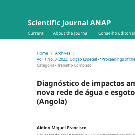
Scientific Journal ANAP
Current
About the Journal
Conselho Editorial
Home
/
Archives
/
Vol. 1 No. 3 (2023): Edição Especial - "Proceedings of t
Categoria - Trabalho Completo
Diagnóstico de impactos a
nova rede de água e esgot
(Angola)
Aldino Miguel Francisco
Doutorando em Engenharia Civil e Ambiental na UN