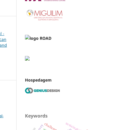
l -
ican
 and
Hospedagem
Keywords
l-
sustainability
challenges