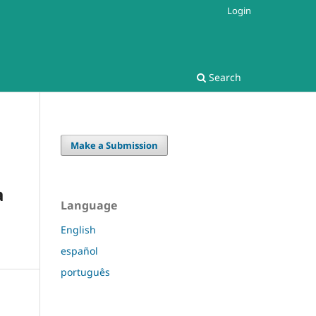
Login
Search
Make a Submission
a
Language
English
español
português