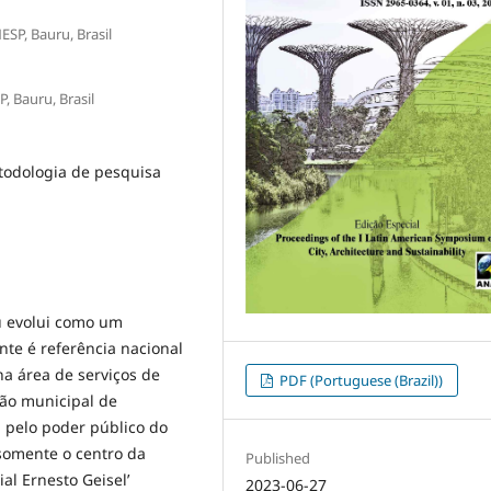
SP, Bauru, Brasil
, Bauru, Brasil
todologia de pesquisa
u evolui como um
te é referência nacional
na área de serviços de
PDF (Portuguese (Brazil))
ção municipal de
 pelo poder público do
somente o centro da
Published
al Ernesto Geisel’
2023-06-27