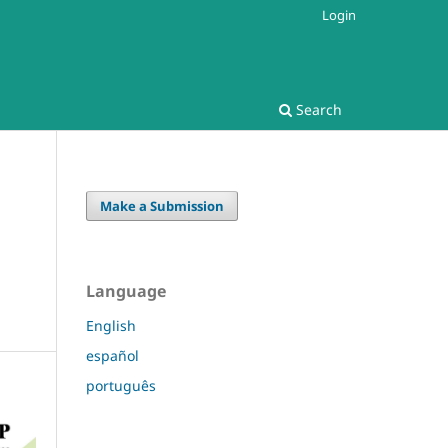
Login
Search
Make a Submission
Language
English
español
português