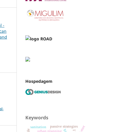
l -
ican
 and
Hospedagem
l-
Keywords
passive strategies
envi-met
sanitation
urban planning