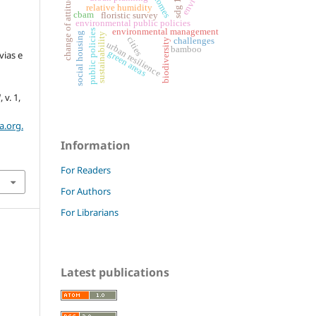
biomes
change of attitude
sdg 11
relative humidity
cbam
floristic survey
environmental public policies
environmental management
public policies
social housing
sustainability
e
cities
challenges
biodiversity
urban resilience
bamboo
green areas
vias e
]
, v. 1,
a.org.
Information
For Readers
For Authors
For Librarians
Latest publications