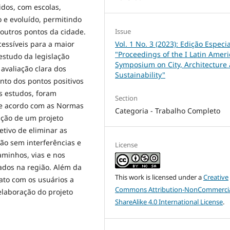
idos, com escolas,
o e evoluído, permitindo
Issue
outros pontos da cidade.
Vol. 1 No. 3 (2023): Edição Especia
essíveis para a maior
"Proceedings of the I Latin Amer
estudo da legislação
Symposium on City, Architecture
avaliação clara dos
Sustainability"
ento dos pontos positivos
es estudos, foram
Section
de acordo com as Normas
Categoria - Trabalho Completo
ção de um projeto
etivo de eliminar as
ão sem interferências e
License
minhos, vias e nos
ados na região. Além da
This work is licensed under a
Creative
tato com os usuários a
Commons Attribution-NonCommercia
elaboração do projeto
ShareAlike 4.0 International License
.