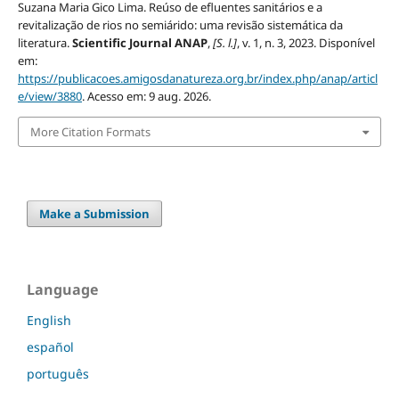
Suzana Maria Gico Lima. Reúso de efluentes sanitários e a
revitalização de rios no semiárido: uma revisão sistemática da
literatura.
Scientific Journal ANAP
,
[S. l.]
, v. 1, n. 3, 2023. Disponível
em:
https://publicacoes.amigosdanatureza.org.br/index.php/anap/articl
e/view/3880
. Acesso em: 9 aug. 2026.
More Citation Formats
Make a Submission
Language
English
español
português