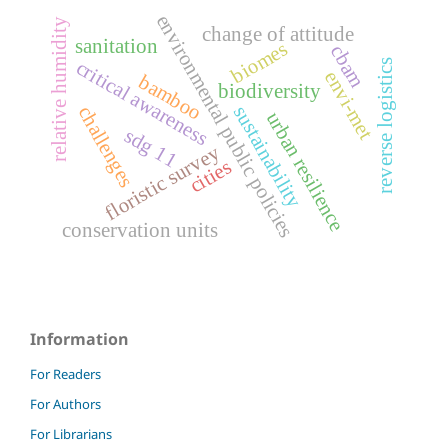
environmental public policies
relative humidity
change of attitude
sanitation
biomes
cbam
critical awareness
reverse logistics
envi-met
bamboo
biodiversity
sustainability
challenges
urban resilience
sdg 11
floristic survey
cities
conservation units
Information
For Readers
For Authors
For Librarians