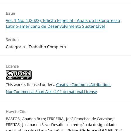
Issue
Vol. 1 No. 4 (2023): Edição Especial - Anais do II Congresso
Latino-americano de Desenvolvimento Sustentável
Section
Categoria - Trabalho Completo
License
This work is licensed under a
Creative Commons Attribution-
NonCommercial-ShareAlike 4.0 International License
.
How to Cite
BASTOS , Ananda Brito; FERREIRA , José Francisco de Carvalho;
FREITAS , Josimar da Silva. Desafios da redução da desigualdade
social urbana de cidade Amazônica.
Scientific Journal ANAP
,
[S. l.]
,