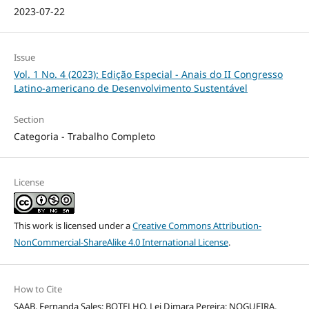
2023-07-22
Issue
Vol. 1 No. 4 (2023): Edição Especial - Anais do II Congresso
Latino-americano de Desenvolvimento Sustentável
Section
Categoria - Trabalho Completo
License
This work is licensed under a
Creative Commons Attribution-
NonCommercial-ShareAlike 4.0 International License
.
How to Cite
SAAB, Fernanda Sales; BOTELHO, Lei Dimara Pereira; NOGUEIRA,