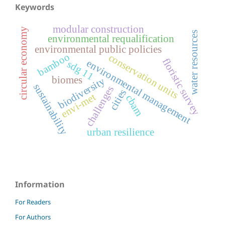
Keywords
modular construction
circular economy
water resources
environmental requalification
environmental public policies
bamboo
conservation units
floristic survey
environmental management
sdg 11
biomes
biodiversity
sustainability
challenges
cities
envi-met
cbam
urban resilience
Information
For Readers
For Authors