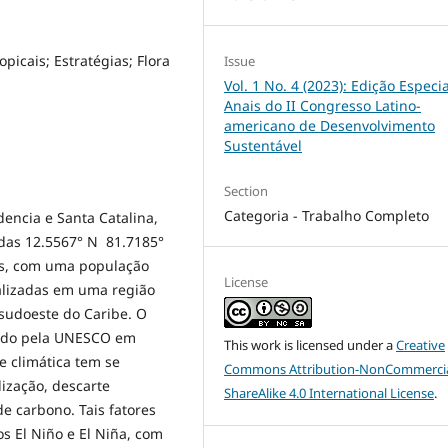
picais; Estratégias; Flora
Issue
Vol. 1 No. 4 (2023): Edição Especia
Anais do II Congresso Latino-
americano de Desenvolvimento
Sustentável
Section
Categoria - Trabalho Completo
encia e Santa Catalina,
adas 12.5567° N 81.7185°
tas, com uma população
License
calizadas em uma região
 sudoeste do Caribe. O
ecido pela UNESCO em
This work is licensed under a
Creative
e climática tem se
Commons Attribution-NonCommercia
ização, descarte
ShareAlike 4.0 International License
.
e carbono. Tais fatores
s El Niño e El Niña, com