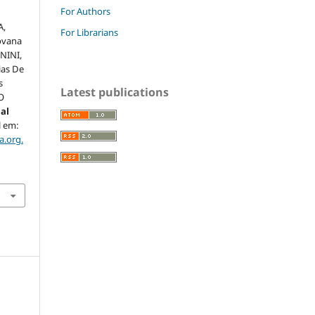
For Authors
A,
For Librarians
ovana
NINI,
ias De
s
Latest publications
O
nal
l em:
a.org.