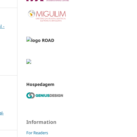
l -
Hospedagem
l-
Information
For Readers