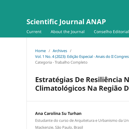
Scientific Journal ANAP
Current
About the Journal
Conselho Editorial
Home
/
Archives
/
Vol. 1 No. 4 (2023): Edição Especial - Anais do II Con
Categoria - Trabalho Completo
Estratégias De Resiliência
Climatológicos Na Região D
Ana Carolina Su Turhan
Estudante do curso de Arquitetura e Urbanismo da Uni
Mackenzie, São Paulo, Brasil