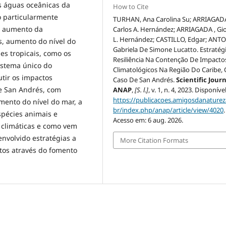
s águas oceânicas da
How to Cite
o particularmente
TURHAN, Ana Carolina Su; ARRIAGAD
m aumento da
Carlos A. Hernández; ARRIAGADA , Gi
L. Hernández; CASTILLO, Edgar; ANTO
s, aumento do nível do
Gabriela De Simone Lucatto. Estratég
s tropicais, como os
Resiliência Na Contenção De Impacto
sistema único do
Climatológicos Na Região Do Caribe, 
tir os impactos
Caso De San Andrés.
Scientific Jour
de San Andrés, com
ANAP
,
[S. l.]
, v. 1, n. 4, 2023. Disponíve
https://publicacoes.amigosdanaturez
mento do nível do mar, a
br/index.php/anap/article/view/4020
.
spécies animais e
Acesso em: 6 aug. 2026.
 climáticas e como vem
nvolvido estratégias a
More Citation Formats
ctos através do fomento