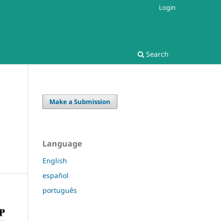
Login
Search
Make a Submission
Language
English
español
português