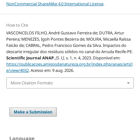
NonCommercial-ShareAlike 4.0 International License
.
How to Cite
VASCONCELOS FILHO, André Gustavo Ferreira de; DUTRA, Artur
Pereira; MENEZES, Igoh Pontes Bezerra de; MOURA, Micaella Raíssa
Falcão de; CABRAL, Pedro Francisco Gomes da Silva. Impactos do
descarte irregular dos resíduos sólidos no canal do Arruda Recife-PE.
Scientific Journal ANAP
,
[S. l.]
, v. 1, n. 4, 2023. Disponível em:
https://publicacoes.amigosdanatureza.org.br/index.php/anap/articl
e/view/4032
. Acesso em: 9 aug. 2026.
More Citation Formats
Make a Submission
Language