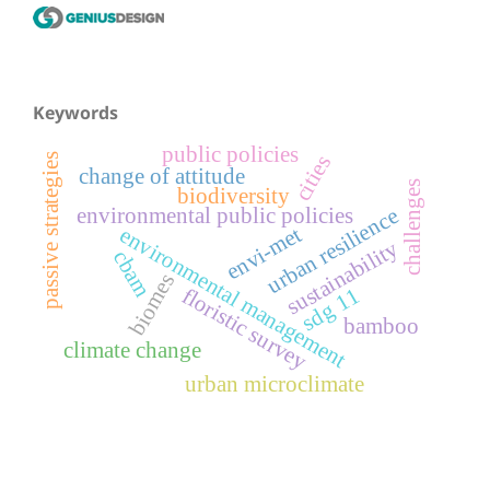
Keywords
public policies
passive strategies
cities
change of attitude
challenges
biodiversity
environmental public policies
urban resilience
envi-met
environmental management
sustainability
cbam
biomes
sdg 11
floristic survey
bamboo
climate change
urban microclimate