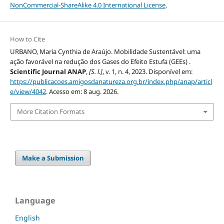
NonCommercial-ShareAlike 4.0 International License
.
How to Cite
URBANO, Maria Cynthia de Araújo. Mobilidade Sustentável: uma
ação favorável na redução dos Gases do Efeito Estufa (GEEs) .
Scientific Journal ANAP
,
[S. l.]
, v. 1, n. 4, 2023. Disponível em:
https://publicacoes.amigosdanatureza.org.br/index.php/anap/articl
e/view/4042
. Acesso em: 8 aug. 2026.
More Citation Formats
Make a Submission
Language
English