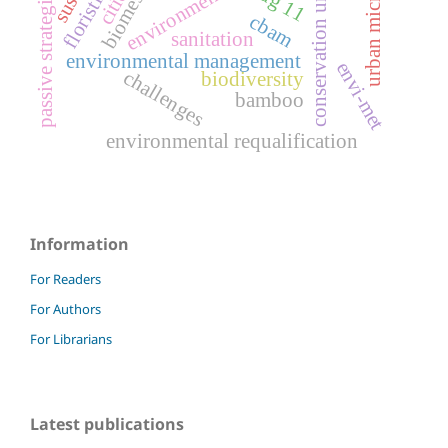
urban microclimate
conservation units
sdg 11
cities
passive strategies
biomes
cbam
sanitation
environmental management
envi-met
challenges
biodiversity
bamboo
environmental requalification
Information
For Readers
For Authors
For Librarians
Latest publications