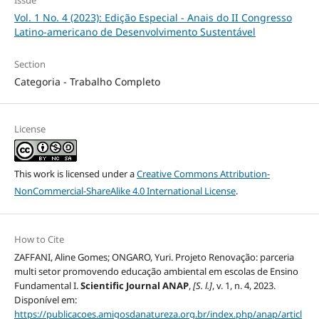
Vol. 1 No. 4 (2023): Edição Especial - Anais do II Congresso
Latino-americano de Desenvolvimento Sustentável
Section
Categoria - Trabalho Completo
License
This work is licensed under a
Creative Commons Attribution-
NonCommercial-ShareAlike 4.0 International License
.
How to Cite
ZAFFANI, Aline Gomes; ONGARO, Yuri. Projeto Renovação: parceria
multi setor promovendo educação ambiental em escolas de Ensino
Fundamental I.
Scientific Journal ANAP
,
[S. l.]
, v. 1, n. 4, 2023.
Disponível em:
https://publicacoes.amigosdanatureza.org.br/index.php/anap/articl