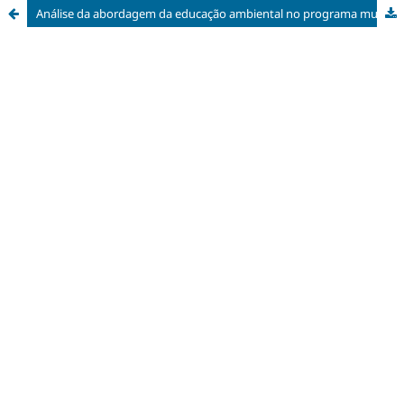
Análise da abordagem da educação ambiental no programa município verde azul