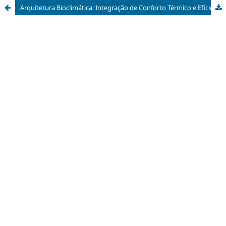
Arquitetura Bioclimática: Integração de Conforto Térmico e Eficiência Energética no Contexto da Sustentabilidade Ambiental