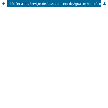
Eficiência dos Serviços de Abastecimento de Água em Municípios Catarinenses de Pequeno Porte: Caminhos para a Efetivação do ODS-6