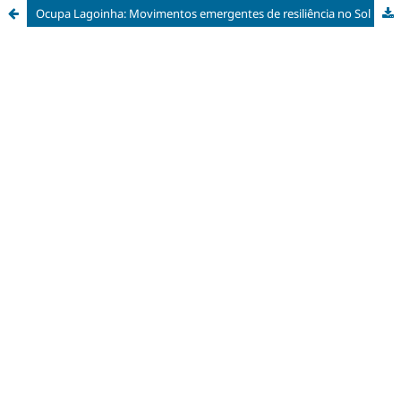
Ocupa Lagoinha: Movimentos emergentes de resiliência no Sol Nascente na luta pela efetivação das políticas de proteção de nascentes do Distrito Federal