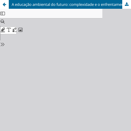
A educação ambiental do futuro: complexidade e o enfrentamento das incertezas.