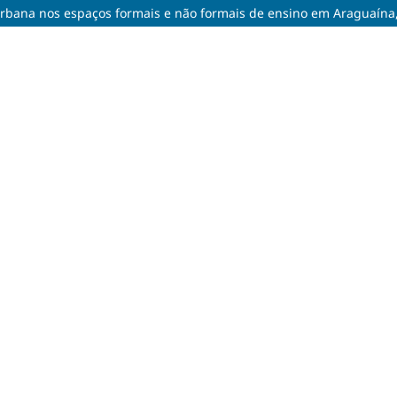
rbana nos espaços formais e não formais de ensino em Araguaína,