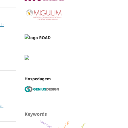
l -
Hospedagem
l-
Keywords
envi-met