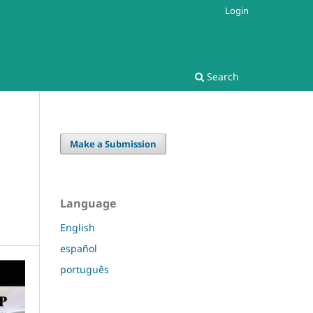
Login
Search
Make a Submission
Language
English
español
português