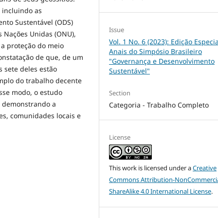
 incluindo as
nto Sustentável (ODS)
Issue
s Nações Unidas (ONU),
Vol. 1 No. 6 (2023): Edição Especia
 a proteção do meio
Anais do Simpósio Brasileiro
onstatação de que, de um
"Governança e Desenvolvimento
s sete deles estão
Sustentável"
mplo do trabalho decente
esse modo, o estudo
Section
k, demonstrando a
Categoria - Trabalho Completo
es, comunidades locais e
License
This work is licensed under a
Creative
Commons Attribution-NonCommercia
ShareAlike 4.0 International License
.