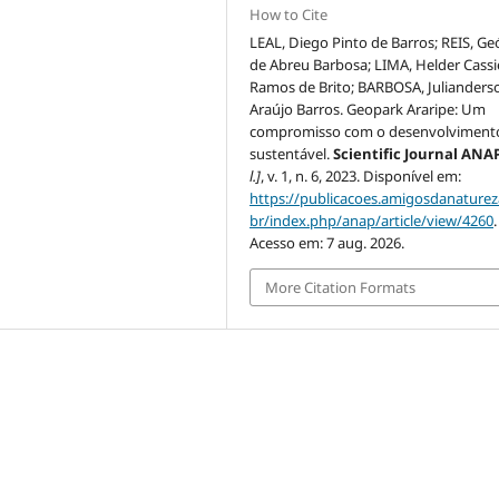
How to Cite
LEAL, Diego Pinto de Barros; REIS, Ge
de Abreu Barbosa; LIMA, Helder Cassi
Ramos de Brito; BARBOSA, Julianders
Araújo Barros. Geopark Araripe: Um
compromisso com o desenvolviment
sustentável.
Scientific Journal ANA
l.]
, v. 1, n. 6, 2023. Disponível em:
https://publicacoes.amigosdanaturez
br/index.php/anap/article/view/4260
.
Acesso em: 7 aug. 2026.
More Citation Formats