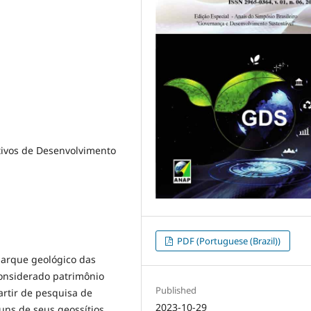
tivos de Desenvolvimento
PDF (Portuguese (Brazil))
parque geológico das
considerado patrimônio
Published
artir de pesquisa de
2023-10-29
uns de seus geossítios.