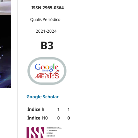
ISSN 2965-0364
Qualis Periódico
2021-2024
B3
Google Scholar
Índice h
1
1
Índice i10
0
0