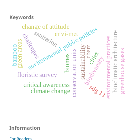
Keywords
change of attitude
environmental public policies
sanitation
bioclimatic architecture
envi-met
challenges
environmental practices
green areas
sustainability
bamboo
cbam
greenhouse gases
conservation units
cities
biomes
biodiversity
floristic survey
critical awareness
sdg 11
climate change
Information
For Readers