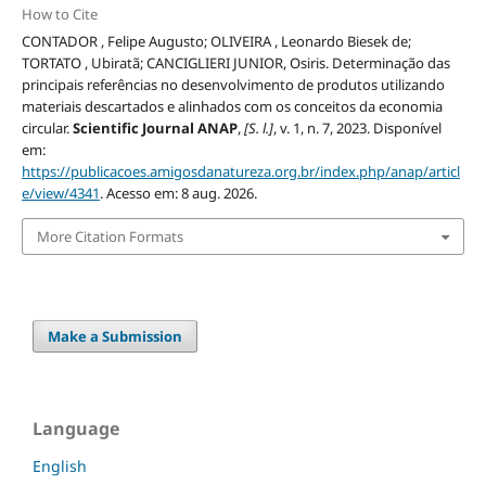
How to Cite
CONTADOR , Felipe Augusto; OLIVEIRA , Leonardo Biesek de;
TORTATO , Ubiratã; CANCIGLIERI JUNIOR, Osiris. Determinação das
principais referências no desenvolvimento de produtos utilizando
materiais descartados e alinhados com os conceitos da economia
circular.
Scientific Journal ANAP
,
[S. l.]
, v. 1, n. 7, 2023. Disponível
em:
https://publicacoes.amigosdanatureza.org.br/index.php/anap/articl
e/view/4341
. Acesso em: 8 aug. 2026.
More Citation Formats
Make a Submission
Language
English