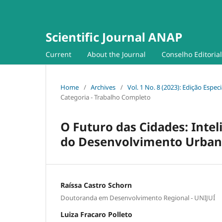
Scientific Journal ANAP
Current
About the Journal
Conselho Editorial
Home
/
Archives
/
Vol. 1 No. 8 (2023): Edição Espec
Categoria - Trabalho Completo
O Futuro das Cidades: Intel
do Desenvolvimento Urba
Raíssa Castro Schorn
Doutoranda em Desenvolvimento Regional - UNIJUÍ
Luiza Fracaro Polleto