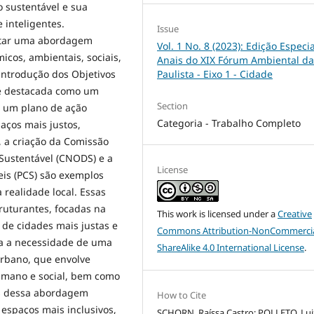
 sustentável e sua
 inteligentes.
Issue
dotar uma abordagem
Vol. 1 No. 8 (2023): Edição Especia
cos, ambientais, sociais,
Anais do XIX Fórum Ambiental da
Paulista - Eixo 1 - Cidade
 introdução dos Objetivos
 é destacada como um
Section
ce um plano de ação
Categoria - Trabalho Completo
aços mais justos,
, a criação da Comissão
Sustentável (CNODS) e a
License
 ​​(PCS) são exemplos
 realidade local. Essas
truturantes, focadas na
This work is licensed under a
Creative
 de cidades mais justas e
Commons Attribution-NonCommercia
lta a necessidade de uma
ShareAlike 4.0 International License
.
rbano, que envolve
humano e social, bem como
és dessa abordagem
How to Cite
 espaços mais inclusivos,
SCHORN, Raíssa Castro; POLLETO, Lui