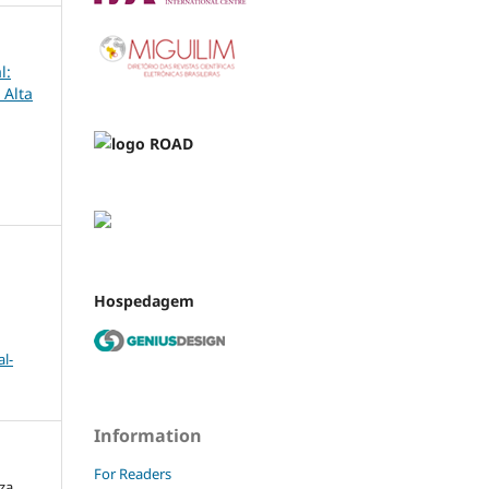
l:
 Alta
Hospedagem
l-
Information
For Readers
za