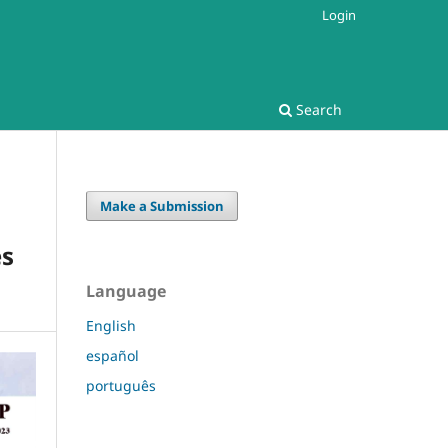
Login
Search
Make a Submission
es
Language
English
español
português