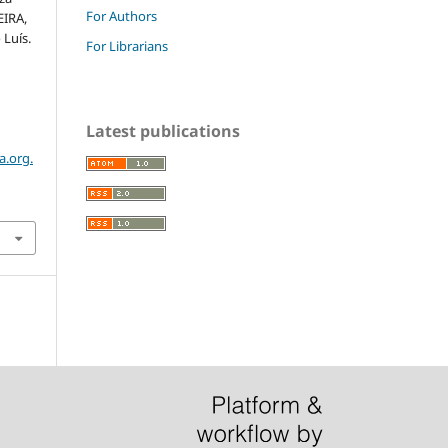
For Authors
EIRA,
 Luís.
For Librarians
Latest publications
a.org.