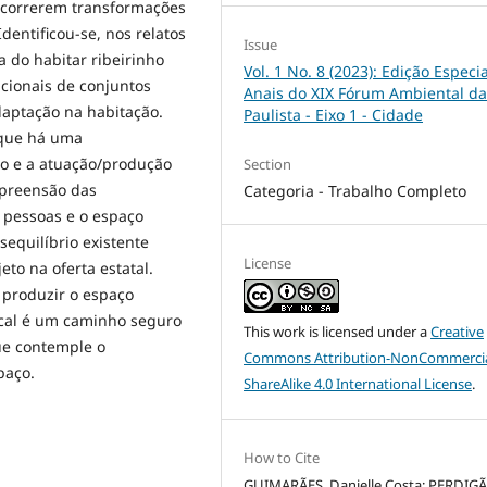
 ocorrerem transformações
dentificou-se, nos relatos
Issue
 do habitar ribeirinho
Vol. 1 No. 8 (2023): Edição Especia
cionais de conjuntos
Anais do XIX Fórum Ambiental da
aptação na habitação.
Paulista - Eixo 1 - Cidade
 que há uma
o e a atuação/produção
Section
mpreensão das
Categoria - Trabalho Completo
 pessoas e o espaço
sequilíbrio existente
License
eto na oferta estatal.
 produzir o espaço
local é um caminho seguro
This work is licensed under a
Creative
ue contemple o
Commons Attribution-NonCommercia
paço.
ShareAlike 4.0 International License
.
How to Cite
GUIMARÃES, Danielle Costa; PERDIGÃ