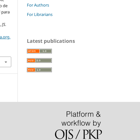
For Authors
o de
l para
For Librarians
P
,
[S.
a.org.
Latest publications