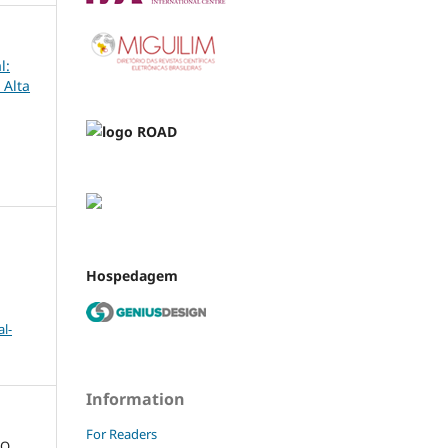
l:
 Alta
Hospedagem
l-
Information
For Readers
O,