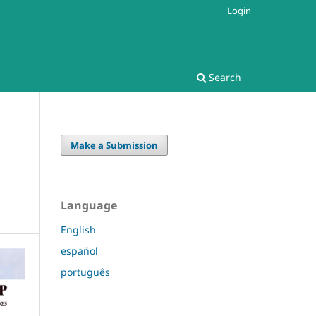
Login
Search
Make a Submission
Language
English
español
português