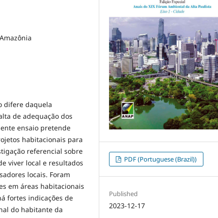
, Amazônia
o difere daquela
falta de adequação dos
sente ensaio pretende
ojetos habitacionais para
stigação referencial sobre
PDF (Portuguese (Brazil))
e viver local e resultados
sadores locais. Foram
es em áreas habitacionais
Published
á fortes indicações de
2023-12-17
nal do habitante da