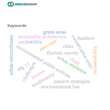
Keywords
green areas
conservation units
sustainable architecture
urban microclimate
bamboo
envi-met
cycleability
environmental public policies
cities
sustainability
floristic survey
urban resilience
cbam
sdg 11
challenges
biomes
biodiversity
passive strategies
environmental law