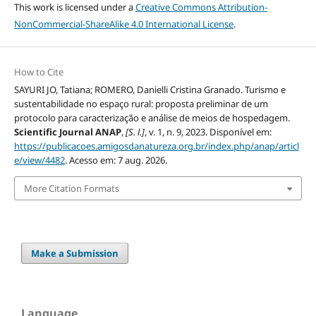
This work is licensed under a
Creative Commons Attribution-
NonCommercial-ShareAlike 4.0 International License
.
How to Cite
SAYURI JO, Tatiana; ROMERO, Danielli Cristina Granado. Turismo e
sustentabilidade no espaço rural: proposta preliminar de um
protocolo para caracterização e análise de meios de hospedagem.
Scientific Journal ANAP
,
[S. l.]
, v. 1, n. 9, 2023. Disponível em:
https://publicacoes.amigosdanatureza.org.br/index.php/anap/articl
e/view/4482
. Acesso em: 7 aug. 2026.
More Citation Formats
Make a Submission
Language