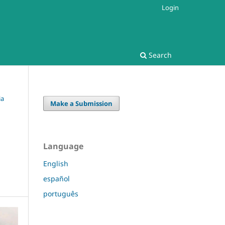
Login
Search
ia
Make a Submission
Language
English
español
português