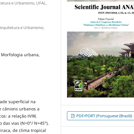
etura e Urbanismo, UFAL,
rquitetura e Urbanismo,
 Morfologia urbana,
ade superficial na
de cânions urbanos a
PDF/PORT (Portuguese (Brazil))
cos: a relação H/W,
o das vias (N=0°/ N=45°).
raca, de clima tropical