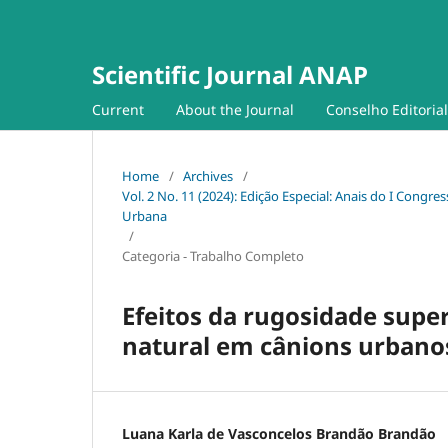
Scientific Journal ANAP
Current
About the Journal
Conselho Editorial
Home
/
Archives
/
Vol. 2 No. 11 (2024): Edição Especial: Anais do I Congres
Urbana
/
Categoria - Trabalho Completo
Efeitos da rugosidade super
natural em cânions urbanos
Luana Karla de Vasconcelos Brandão Brandão