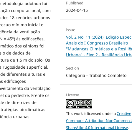
Published
 metodologia adotada foi
2024-04-15
ulação computacional, com
ados 18 cenários urbanos
recuo mínimo inicial e
Issue
dência da ventilação
Vol. 2 No. 11 (2024): Edição Especi
 = 45°) às edificações,
Anais do I Congresso Brasileiro
mático dos cânions foi
"Mudanças Climáticas e a Resiliê
meio de dados de
Urbana" - Eixo 2 - Resiliência Ur
ltura de 1,5 m do solo. Os
 rugosidade superficial,
Section
de diferentes alturas e
Categoria - Trabalho Completo
s edificações
oveitamento da ventilação
License
vel do pedestre. Frente os
de de diretrizes de
ratégias bioclimáticas
This work is licensed under a
Creative
liência urbanas.
Commons Attribution-NonCommercia
ShareAlike 4.0 International License
.