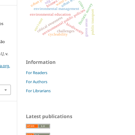
sdg 11
biomes
cities
floristic survey
environmental management
environmental public policies
public transport
environmental education
critical awareness
envi-met
green areas
os
biodiversity
challenges
cycleability
ção
 l.]
, v.
Information
a.org.
For Readers
For Authors
For Librarians
Latest publications