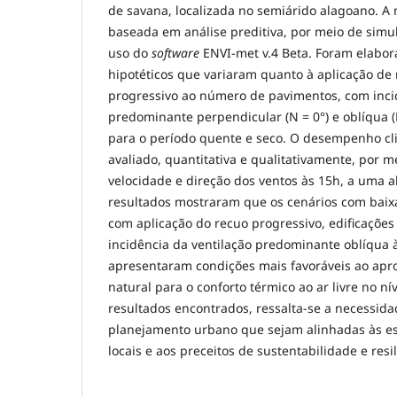
de savana, localizada no semiárido alagoano. A
baseada em análise preditiva, por meio de sim
uso do
software
ENVI-met v.4 Beta. Foram elabor
hipotéticos que variaram quanto à aplicação de 
progressivo ao número de pavimentos, com inci
predominante perpendicular (N = 0°) e oblíqua (N
para o período quente e seco. O desempenho cli
avaliado, quantitativa e qualitativamente, por 
velocidade e direção dos ventos às 15h, a uma a
resultados mostraram que os cenários com baixa
com aplicação do recuo progressivo, edificações 
incidência da ventilação predominante oblíqua à
apresentaram condições mais favoráveis ao apr
natural para o conforto térmico ao ar livre no ní
resultados encontrados, ressalta-se a necessida
planejamento urbano que sejam alinhadas às est
locais e aos preceitos de sustentabilidade e resi