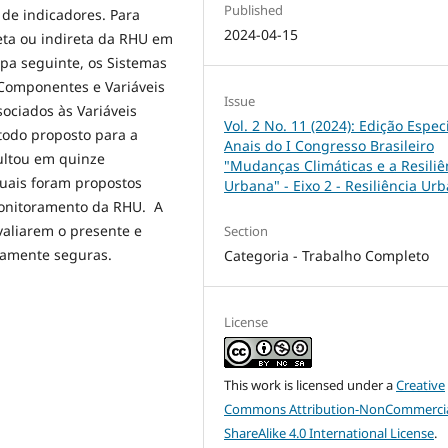
Published
de indicadores. Para
2024-04-15
eta ou indireta da RHU em
apa seguinte, os Sistemas
 Componentes e Variáveis
Issue
ociados às Variáveis
Vol. 2 No. 11 (2024): Edição Especi
todo proposto para a
Anais do I Congresso Brasileiro
sultou em quinze
"Mudanças Climáticas e a Resiliê
quais foram propostos
Urbana" - Eixo 2 - Resiliência Ur
monitoramento da RHU. A
valiarem o presente e
Section
camente seguras.
Categoria - Trabalho Completo
License
This work is licensed under a
Creative
Commons Attribution-NonCommercia
ShareAlike 4.0 International License
.