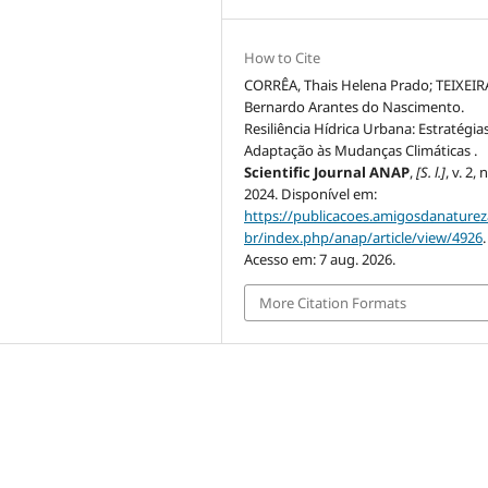
How to Cite
CORRÊA, Thais Helena Prado; TEIXEIR
Bernardo Arantes do Nascimento.
Resiliência Hídrica Urbana: Estratégia
Adaptação às Mudanças Climáticas .
Scientific Journal ANAP
,
[S. l.]
, v. 2, 
2024. Disponível em:
https://publicacoes.amigosdanaturez
br/index.php/anap/article/view/4926
.
Acesso em: 7 aug. 2026.
More Citation Formats