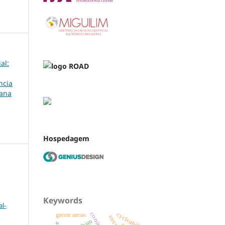
al:
ncia
bana
Hospedagem
Keywords
l-
cycleability
green areas
cbam