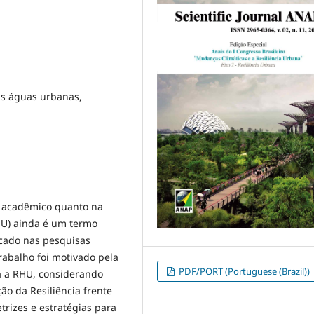
as águas urbanas,
o acadêmico quanto na
RHU) ainda é um termo
icado nas pesquisas
rabalho foi motivado pela
PDF/PORT (Portuguese (Brazil))
a a RHU, considerando
ão da Resiliência frente
trizes e estratégias para