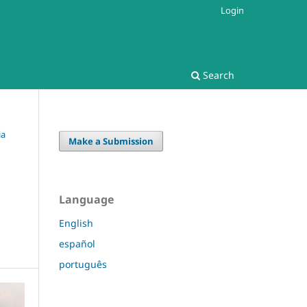
Login
Search
ia
Make a Submission
Language
English
español
português