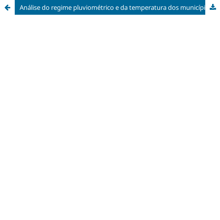
Análise do regime pluviométrico e da temperatura dos municípios Guaraci e Icém localizados na Bacia Hidrográfica Baixo Pardo/Grande (SP)