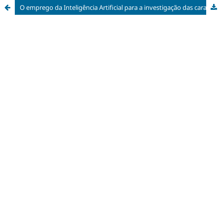
O emprego da Inteligência Artificial para a investigação das características técnicas, funcionais e ambientais de edificações