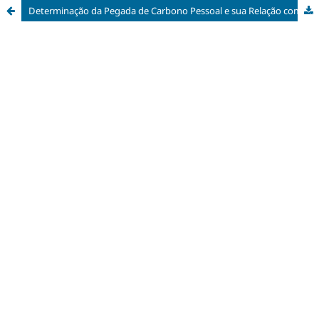
Determinação da Pegada de Carbono Pessoal e sua Relação com as Características Socioeconômicas de Pescadores Artesanais de Recursos Bentônicos em Punta Coles, Moquegua - Peru