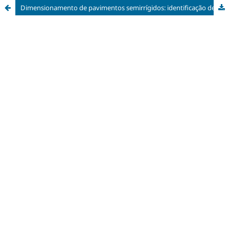
Dimensionamento de pavimentos semirrígidos: identificação de fatores influentes na deflexão máxima