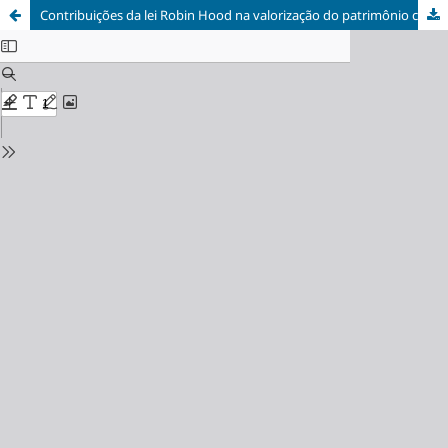
Contribuições da lei Robin Hood na valorização do patrimônio cultural e o desenvolvimento territorial do Vale do Mucuri, Minas Gerais