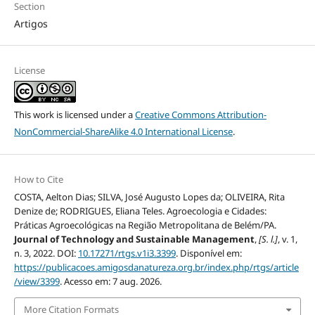
Section
Artigos
License
This work is licensed under a
Creative Commons Attribution-
NonCommercial-ShareAlike 4.0 International License
.
How to Cite
COSTA, Aelton Dias; SILVA, José Augusto Lopes da; OLIVEIRA, Rita
Denize de; RODRIGUES, Eliana Teles. Agroecologia e Cidades:
Práticas Agroecológicas na Região Metropolitana de Belém/PA.
Journal of Technology and Sustainable Management
,
[S. l.]
, v. 1,
n. 3, 2022. DOI:
10.17271/rtgs.v1i3.3399
. Disponível em:
https://publicacoes.amigosdanatureza.org.br/index.php/rtgs/article
/view/3399
. Acesso em: 7 aug. 2026.
More Citation Formats