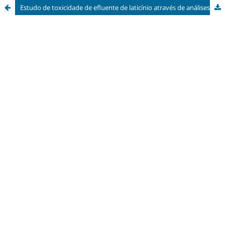
Estudo de toxicidade de efluente de laticínio através de análises citogenéticas de raízes de Allium cepa.