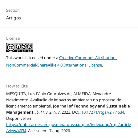
Section
Artigos
License
This work is licensed under a
Creative Commons Attribution-
NonCommercial-ShareAlike 4.0 International License
.
How to Cite
MESQUITA, Luís Fábio Gonçalves de; ALMEIDA, Alexandre
Nascimento. Avaliação de impactos ambientais no processo de
licenciamento ambiental.
Journal of Technology and Sustainable
Management
,
[S. l.]
, v. 2, n. 7, 2023. DOI:
10.17271/rtgs.v2i7.4634
.
Disponível em:
https://publicacoes.amigosdanatureza.org.br/index.php/rtgs/article
/view/4634
. Acesso em: 7 aug. 2026.