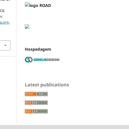
DOI:
m:
a.org.
Hospedagem
Latest publications