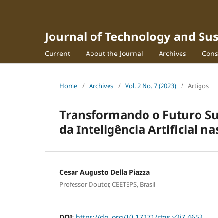
Journal of Technology and S
Current
About the Journal
Archives
Cons
Home
/
Archives
/
Vol. 2 No. 7 (2023)
/
Artigos
Transformando o Futuro Su
da Inteligência Artificial n
Cesar Augusto Della Piazza
Professor Doutor, CEETEPS, Brasil
DOI:
https://doi.org/10.17271/rtgs.v2i7.4652