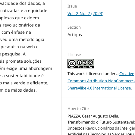
ivacidade dos dados, a
Issue
matizadas e a equidade
Vol. 2 No. 7 (2023)
omplexas que exigem
s revolucionários da
Section
s, com ênfase na
Artigos
olveu uma metodologia
, pesquisa na web e
e pesquisa. A
License
eis promete soluções
mbém exige uma abordagem
This work is licensed under a
Creative
e a sustentabilidade é
Commons Attribution-NonCommercia
mais verde e eficiente,
ShareAlike 4.0 International License
.
am de mãos dadas.
How to Cite
PIAZZA, Cesar Augusto Della.
Transformando o Futuro Sustentável:
Impactos Revolucionários da Inteligê
Artificial nas Tecnologias Verdes.
Jour