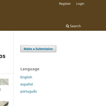
Register
Login
Search
Make a Submission
os
Language
English
español
português