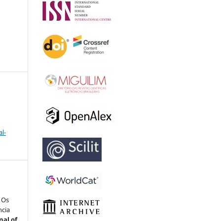
l-
 Os
ncia
nal of