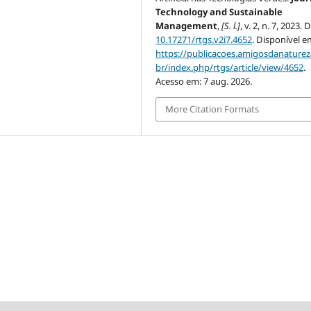
Technology and Sustainable
Management
,
[S. l.]
, v. 2, n. 7, 2023. 
10.17271/rtgs.v2i7.4652
. Disponível e
https://publicacoes.amigosdanaturez
br/index.php/rtgs/article/view/4652
.
Acesso em: 7 aug. 2026.
More Citation Formats