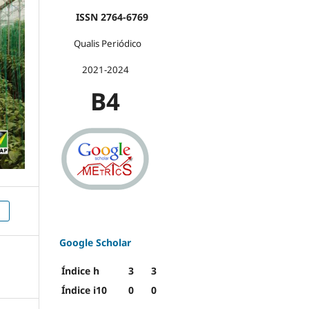
ISSN 2764-6769
Qualis Periódico
2021-2024
B4
)
Google Scholar
Índice h
3
3
Índice i10
0
0