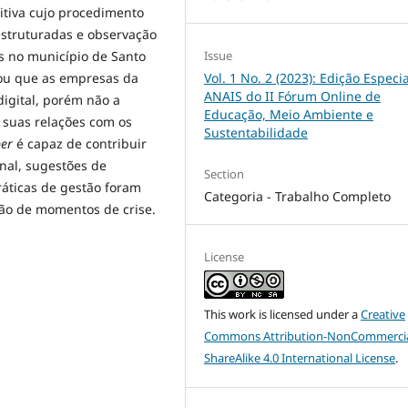
ritiva cujo procedimento
estruturadas e observação
Issue
s no município de Santo
Vol. 1 No. 2 (2023): Edição Especia
tou que as empresas da
ANAIS do II Fórum Online de
igital, porém não a
Educação, Meio Ambiente e
 suas relações com os
Sustentabilidade
per
é capaz de contribuir
nal, sugestões de
Section
áticas de gestão foram
Categoria - Trabalho Completo
ção de momentos de crise.
License
This work is licensed under a
Creative
Commons Attribution-NonCommercia
ShareAlike 4.0 International License
.