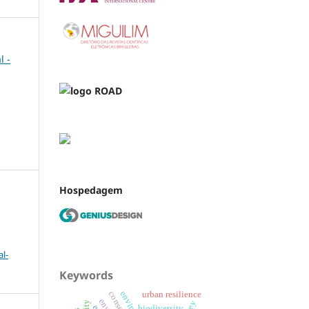
l -
Hospedagem
l-
Keywords
urban resilience
biodiversity