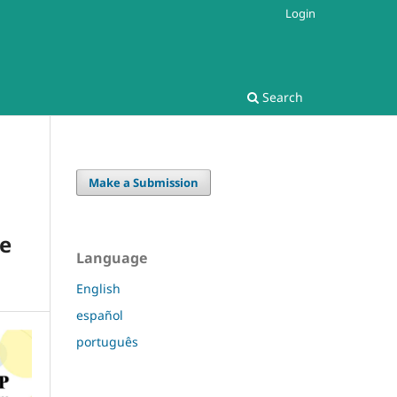
Login
Search
Make a Submission
 e
Language
English
español
português