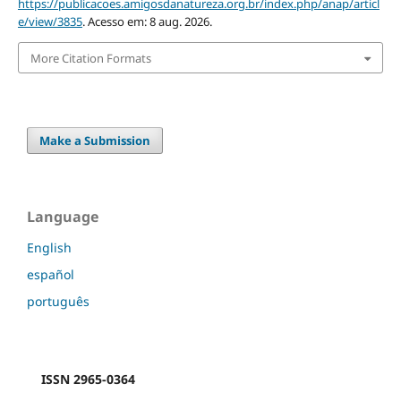
https://publicacoes.amigosdanatureza.org.br/index.php/anap/articl
e/view/3835
. Acesso em: 8 aug. 2026.
More Citation Formats
Make a Submission
Language
English
español
português
ISSN 2965-0364