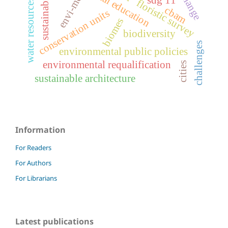
sustainability
envi-met
sdg 11
water resources
floristic survey
cbam
conservation units
biomes
biodiversity
challenges
environmental public policies
environmental requalification
cities
sustainable architecture
Information
For Readers
For Authors
For Librarians
Latest publications