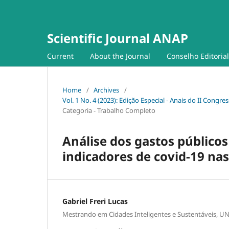
Scientific Journal ANAP
Current
About the Journal
Conselho Editorial
Home
/
Archives
/
Vol. 1 No. 4 (2023): Edição Especial - Anais do II Con
Categoria - Trabalho Completo
Análise dos gastos público
indicadores de covid-19 nas
Gabriel Freri Lucas
Mestrando em Cidades Inteligentes e Sustentáveis, UN