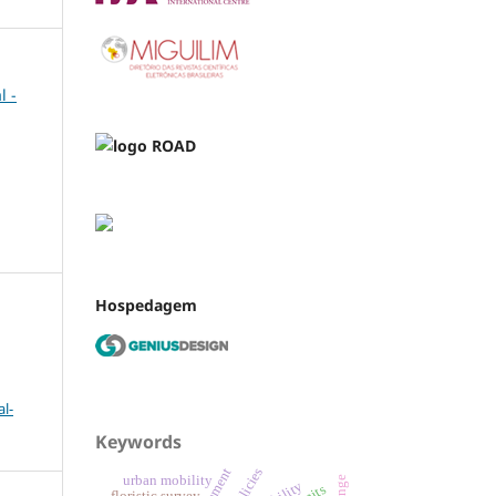
l -
Hospedagem
l-
Keywords
urban mobility
floristic survey