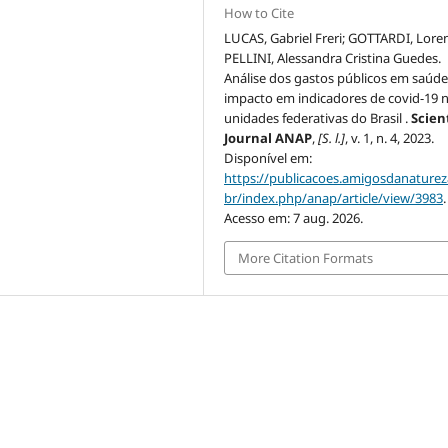
How to Cite
LUCAS, Gabriel Freri; GOTTARDI, Lore
PELLINI, Alessandra Cristina Guedes.
Análise dos gastos públicos em saúde
impacto em indicadores de covid-19 
unidades federativas do Brasil .
Scient
Journal ANAP
,
[S. l.]
, v. 1, n. 4, 2023.
Disponível em:
https://publicacoes.amigosdanaturez
br/index.php/anap/article/view/3983
.
Acesso em: 7 aug. 2026.
More Citation Formats