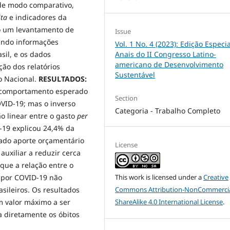
de modo comparativo,
ita
e indicadores da
o um levantamento de
Issue
zando informações
Vol. 1 No. 4 (2023): Edição Especia
Anais do II Congresso Latino-
sil, e os dados
americano de Desenvolvimento
ção dos relatórios
Sustentável
o Nacional.
RESULTADOS:
 comportamento esperado
Section
OVID-19; mas o inverso
Categoria - Trabalho Completo
ão linear entre o gasto
per
-19 explicou 24,4% da
do aporte orçamentário
License
uxiliar a reduzir cerca
 que a relação entre o
This work is licensed under a
Creative
 por COVID-19 não
Commons Attribution-NonCommercia
sileiros. Os resultados
ShareAlike 4.0 International License
.
m valor máximo a ser
 diretamente os óbitos