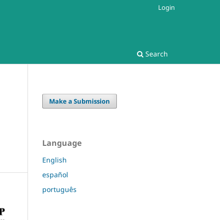
Login
Search
Make a Submission
Language
English
español
português