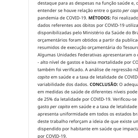
destaque para as despesas na função saúde e, 
entender se houve relação entre o gasto
per cap
pandemia de COVID-19.
MÉTODOS:
Foi realizad
dados referentes aos óbitos por COVID-19 utili
disponibilizadas pelo Ministério da Saúde do Bra
orçamentários foram obtidos a partir da publica
resumidos de execução orçamentária do Tesour
Algumas Unidades Federativas apresentaram o
- alto nível de gastos e baixa mortalidade por C
também foi verificado. A análise de regressão n
capita
em saúde e a taxa de letalidade de COVID
variabilidade dos dados.
CONCLUSÃO:
O adequa
em medidas de saúde de diferentes níveis pode a
de 25% da letalidade por COVID-19. Verificou-se
gasto
per capita
em saúde e a taxa de letalidade
apresenta uniformidade em todos os estados bra
deste trabalho reforçam a ideia de que existe u
dispendido por habitante em saúde que impacta
por COVID-19.