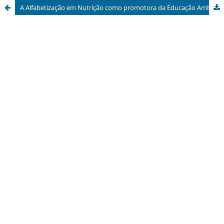
A Alfabetização em Nutrição como promotora da Educação Ambiental Crítica no Ensino Fundamental: uma articulação necessária