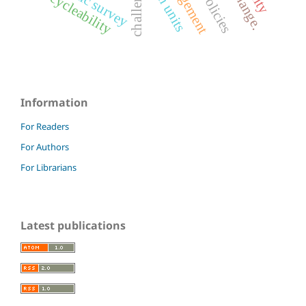
floristic survey
challenges
cycleability
Information
For Readers
For Authors
For Librarians
Latest publications