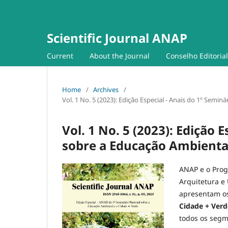
Scientific Journal ANAP
Current
About the Journal
Conselho Editorial
Home
/
Archives
/
Vol. 1 No. 5 (2023): Edição Especial - Anais do 1º Semi
Vol. 1 No. 5 (2023): Edição 
sobre a Educação Ambiental
ANAP e o Pro
Arquitetura 
apresentam os
Cidade + Ver
todos os segm