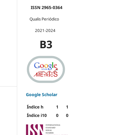
ISSN 2965-0364
Qualis Periódico
2021-2024
B3
Google Scholar
Índice h
1
1
Índice i10
0
0