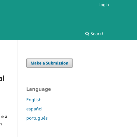
Login
Search
Make a Submission
al
Language
English
español
 e a
português
m