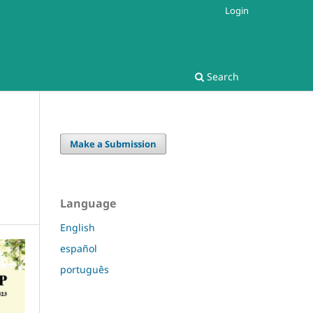
Login
Search
Make a Submission
Language
English
español
português