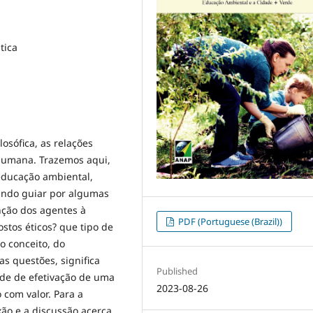
tica
losófica, as relações
 humana. Trazemos aqui,
educação ambiental,
ando guiar por algumas
nção dos agentes à
PDF (Portuguese (Brazil))
stos éticos? que tipo de
o conceito, do
s questões, significa
Published
dade de efetivação de uma
2023-08-26
com valor. Para a
exão e a discussão acerca