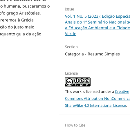
ção humana, buscaremos o
Issue
fo grego Aristóteles,
Vol. 1 No. 5 (2023): Edição Especia
rreremos à Grécia
Anais do 1º Seminário Nacional 
ção do justo meio
a Educação Ambiental e a Cidade
Verde
enquanto guia da ação
Section
Categoria - Resumo Simples
License
This work is licensed under a
Creative
Commons Attribution-NonCommercia
ShareAlike 4.0 International License
.
How to Cite