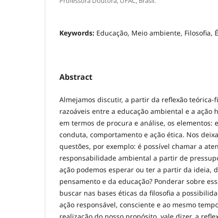
Professora Doutora, UFAC, Brasil.
Keywords:
Educação, Meio ambiente, Filosofia, É
Abstract
Almejamos discutir, a partir da reflexão teórica-fi
razoáveis entre a educação ambiental e a ação
em termos de procura e análise, os elementos: 
conduta, comportamento e ação ética. Nos deix
questões, por exemplo: é possível chamar a ate
responsabilidade ambiental a partir de pressupo
ação podemos esperar ou ter a partir da ideia, d
pensamento e da educação? Ponderar sobre essa
buscar nas bases éticas da filosofia a possibili
ação responsável, consciente e ao mesmo tempo 
realização do nosso propósito, vale dizer, a refl