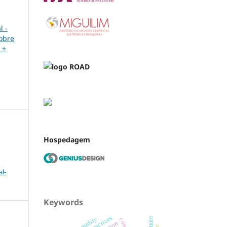
l -
sobre
 +
Hospedagem
l-
Keywords