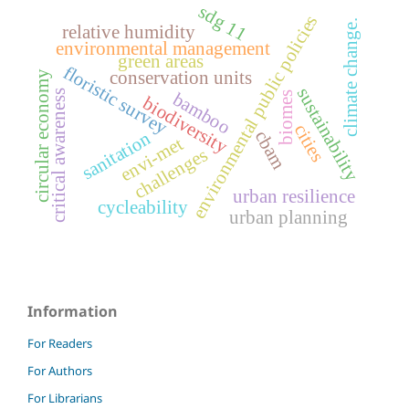
sdg 11
environmental public policies
climate change.
relative humidity
environmental management
green areas
floristic survey
conservation units
circular economy
sustainability
critical awareness
bamboo
biomes
biodiversity
cities
cbam
sanitation
envi-met
challenges
urban resilience
cycleability
urban planning
Information
For Readers
For Authors
For Librarians