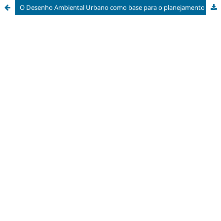
O Desenho Ambiental Urbano como base para o planejamento da Infraestrutura Verde: um estudo de caso em Teresina, PI.