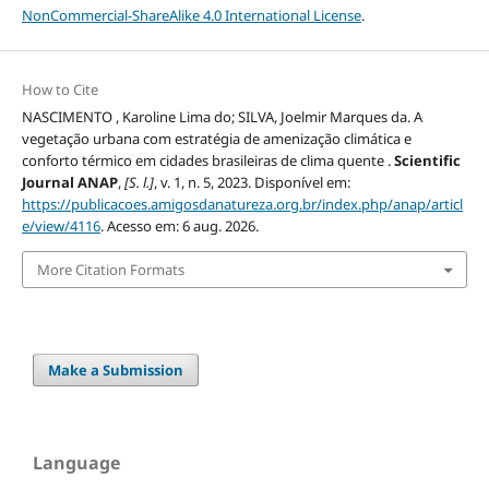
NonCommercial-ShareAlike 4.0 International License
.
How to Cite
NASCIMENTO , Karoline Lima do; SILVA, Joelmir Marques da. A
vegetação urbana com estratégia de amenização climática e
conforto térmico em cidades brasileiras de clima quente .
Scientific
Journal ANAP
,
[S. l.]
, v. 1, n. 5, 2023. Disponível em:
https://publicacoes.amigosdanatureza.org.br/index.php/anap/articl
e/view/4116
. Acesso em: 6 aug. 2026.
More Citation Formats
Make a Submission
Language