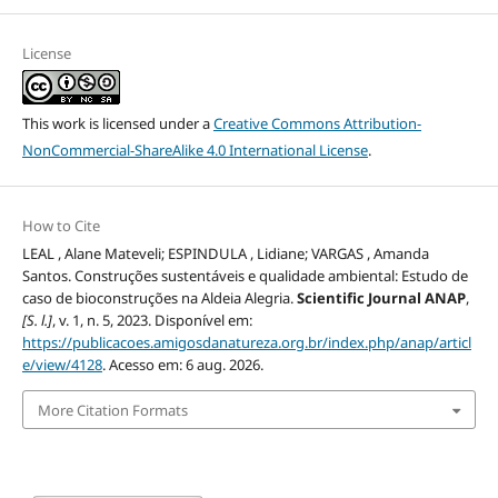
License
This work is licensed under a
Creative Commons Attribution-
NonCommercial-ShareAlike 4.0 International License
.
How to Cite
LEAL , Alane Mateveli; ESPINDULA , Lidiane; VARGAS , Amanda
Santos. Construções sustentáveis e qualidade ambiental: Estudo de
caso de bioconstruções na Aldeia Alegria.
Scientific Journal ANAP
,
[S. l.]
, v. 1, n. 5, 2023. Disponível em:
https://publicacoes.amigosdanatureza.org.br/index.php/anap/articl
e/view/4128
. Acesso em: 6 aug. 2026.
More Citation Formats