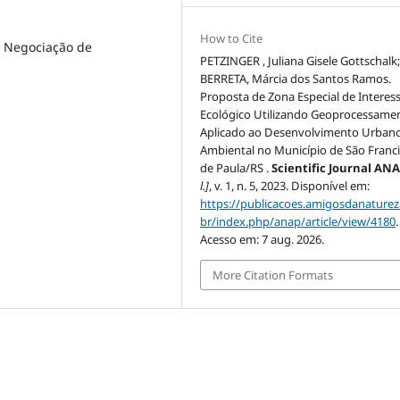
How to Cite
e Negociação de
PETZINGER , Juliana Gisele Gottschalk
BERRETA, Márcia dos Santos Ramos.
Proposta de Zona Especial de Interes
Ecológico Utilizando Geoprocessame
Aplicado ao Desenvolvimento Urban
Ambiental no Município de São Franc
de Paula/RS .
Scientific Journal AN
l.]
, v. 1, n. 5, 2023. Disponível em:
https://publicacoes.amigosdanaturez
br/index.php/anap/article/view/4180
.
Acesso em: 7 aug. 2026.
More Citation Formats