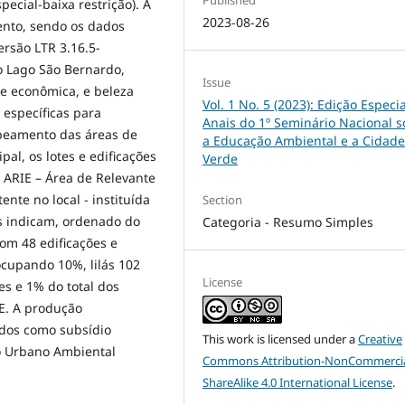
special-baixa restrição). A
2023-08-26
ento, sendo os dados
ersão LTR 3.16.5-
o Lago São Bernardo,
Issue
 e econômica, e beleza
Vol. 1 No. 5 (2023): Edição Especia
 específicas para
Anais do 1º Seminário Nacional 
apeamento das áreas de
a Educação Ambiental e a Cidade
l, os lotes e edificações
Verde
a ARIE – Área de Relevante
ente no local - instituída
Section
s indicam, ordenado do
Categoria - Resumo Simples
com 48 edificações e
ocupando 10%, lilás 102
License
es e 1% do total dos
E. A produção
ados como subsídio
This work is licensed under a
Creative
to Urbano Ambiental
Commons Attribution-NonCommercia
ShareAlike 4.0 International License
.