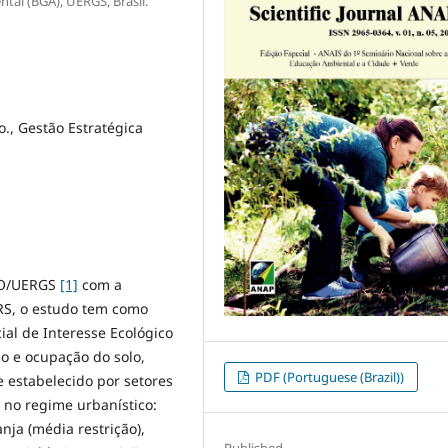
al (BGA), UERGS, Brasil.
o., Gestão Estratégica
ECO/UERGS
[1]
com a
/RS, o estudo tem como
ial de Interesse Ecológico
o e ocupação do solo,
PDF (Portuguese (Brazil))
 estabelecido por setores
 no regime urbanístico:
anja (média restrição),
Published