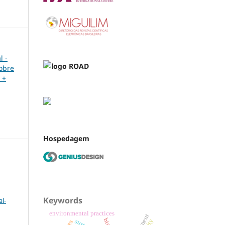
l -
sobre
 +
Hospedagem
Keywords
l-
environmental practices