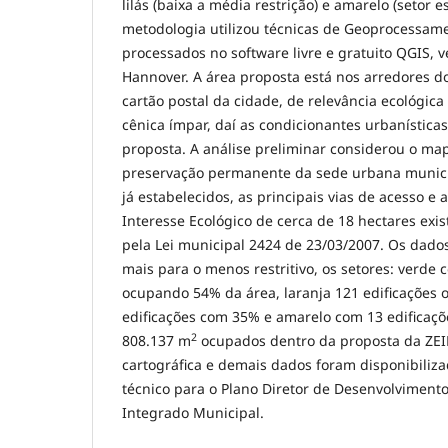
lilás (baixa a média restrição) e amarelo (setor e
metodologia utilizou técnicas de Geoprocessam
processados no software livre e gratuito QGIS, v
Hannover. A área proposta está nos arredores d
cartão postal da cidade, de relevância ecológica
cênica ímpar, daí as condicionantes urbanísticas
proposta. A análise preliminar considerou o m
preservação permanente da sede urbana municipa
já estabelecidos, as principais vias de acesso e 
Interesse Ecológico de cerca de 18 hectares exist
pela Lei municipal 2424 de 23/03/2007. Os dado
mais para o menos restritivo, os setores: verde 
ocupando 54% da área, laranja 121 edificações 
edificações com 35% e amarelo com 13 edificaçõ
2
808.137 m
ocupados dentro da proposta da ZEI
cartográfica e demais dados foram disponibiliz
técnico para o Plano Diretor de Desenvolvimen
Integrado Municipal.