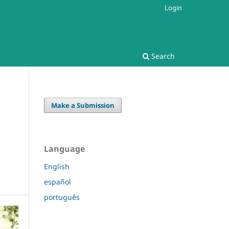
Login
Search
Make a Submission
Language
English
español
português