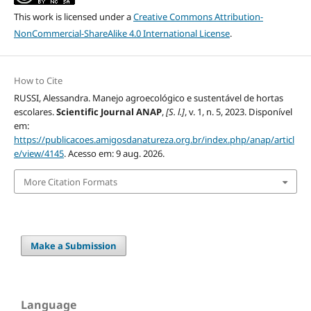
This work is licensed under a
Creative Commons Attribution-
NonCommercial-ShareAlike 4.0 International License
.
How to Cite
RUSSI, Alessandra. Manejo agroecológico e sustentável de hortas
escolares.
Scientific Journal ANAP
,
[S. l.]
, v. 1, n. 5, 2023. Disponível
em:
https://publicacoes.amigosdanatureza.org.br/index.php/anap/articl
e/view/4145
. Acesso em: 9 aug. 2026.
More Citation Formats
Make a Submission
Language